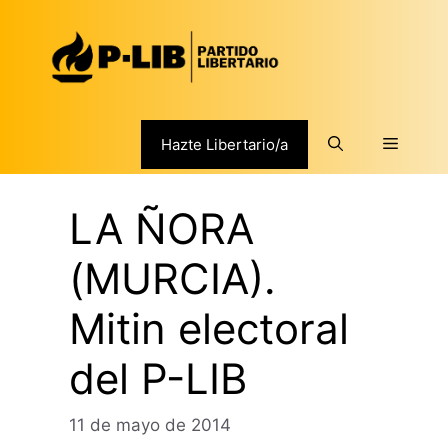
Saltar
al
contenido
Menú
Hazte Libertario/a
LA ÑORA
(MURCIA).
Mitin electoral
del P-LIB
11 de mayo de 2014