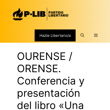
Saltar
al
contenido
Menú
Hazte Libertario/a
OURENSE /
ORENSE.
Conferencia y
presentación
del libro «Una