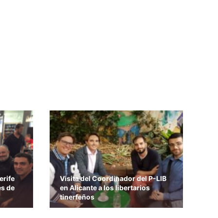
erife
Visita del Coordinador del P-LIB
es de
en Alicante a los libertarios
tinerfeños