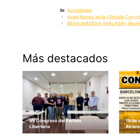
Categorías
Actividades
Israel Alonso en la «Tertulia Con c
BENALMÁDENA (MÁLAGA). Reunió a
Más destacados
VII Congreso del Partido
19 de 
Libertario
Atraco