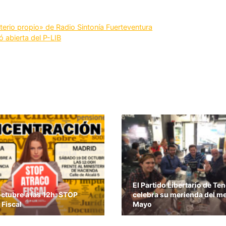
riterio propio» de Radio Sintonía Fuerteventura
bierta del P-LIB
El Partido Libertario de Ten
octubre a las 12h: STOP
celebra su merienda del m
 Fiscal
Mayo