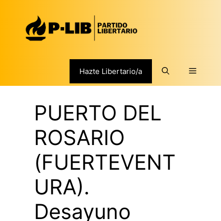
Saltar
al
contenido
Menú
Hazte Libertario/a
PUERTO DEL
ROSARIO
(FUERTEVENT
URA).
Desayuno