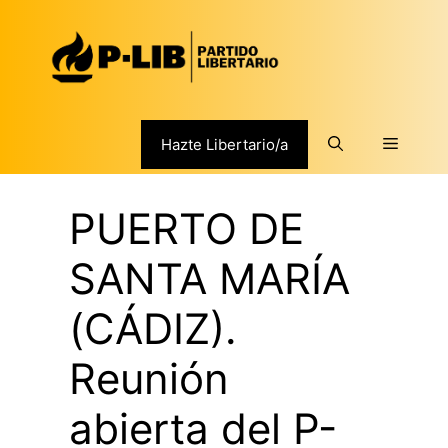
Saltar
al
contenido
Menú
Hazte Libertario/a
PUERTO DE
SANTA MARÍA
(CÁDIZ).
Reunión
abierta del P-