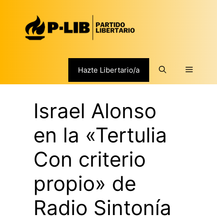
Saltar
al
contenido
Menú
Hazte Libertario/a
Israel Alonso
en la «Tertulia
Con criterio
propio» de
Radio Sintonía