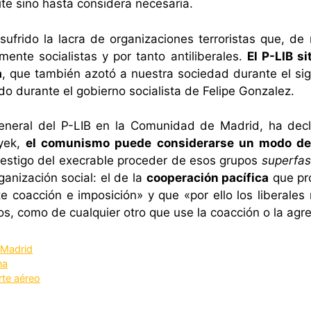
ite sino hasta considera necesaria.
frido la lacra de organizaciones terroristas que, de
ente socialistas y por tanto antiliberales.
El P-LIB s
a
, que también azotó a nuestra sociedad durante el sig
do durante el gobierno socialista de Felipe Gonzalez.
neral del P-LIB en la Comunidad de Madrid, ha decl
ayek,
el comunismo puede considerarse un modo d
testigo del execrable proceder de esos grupos
superfas
anización social: el de la
cooperación pacífica
que pro
e coacción e imposición» y que «por ello los liberale
os, como de cualquier otro que use la coacción o la agre
,
Madrid
na
rte aéreo