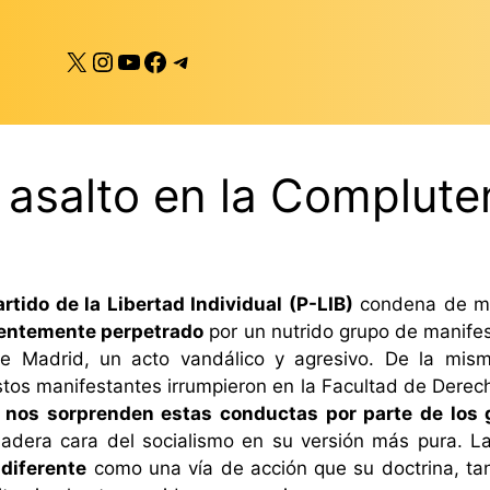
X
Instagram
YouTube
Facebook
Telegram
asalto en la Complute
artido de la Libertad Individual (P-LIB)
condena de man
ientemente perpetrado
por un nutrido grupo de manife
de Madrid, un acto vandálico y agresivo. De la mi
tos manifestantes irrumpieron en la Facultad de Derech
 nos sorprenden estas conductas por parte de los 
adera cara del socialismo en su versión más pura.
La
 diferente
como una vía de acción que su doctrina, tan 