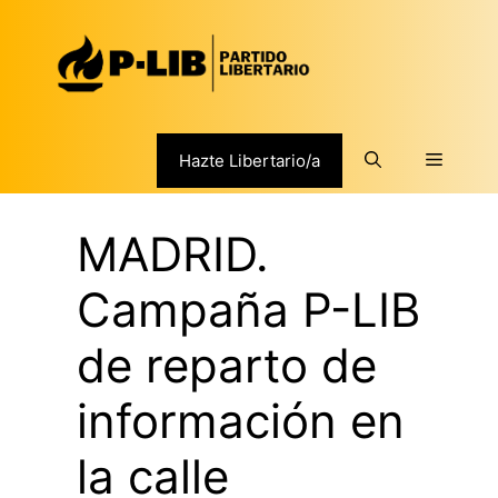
Saltar
al
contenido
Menú
Hazte Libertario/a
MADRID.
Campaña P-LIB
de reparto de
información en
la calle