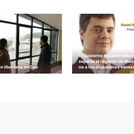
El Gobierno español debe d
espalda al régimen de Mad
n libertaria en Cee
no a los ciudadanos venez