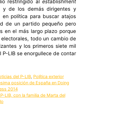
io restringido al
establishment
on y de los demás dirigentes y
 en política para buscar atajos
dad de un partido pequeño pero
mos en el más largo plazo porque
 electorales, todo un cambio de
izantes y los primeros siete mil
l P-LIB se enorgullece de contar
tegorías
ticias del P-LIB
,
Política exterior
sima posición de España en Doing
ess 2014
 P-LIB, con la familia de Marta del
lo