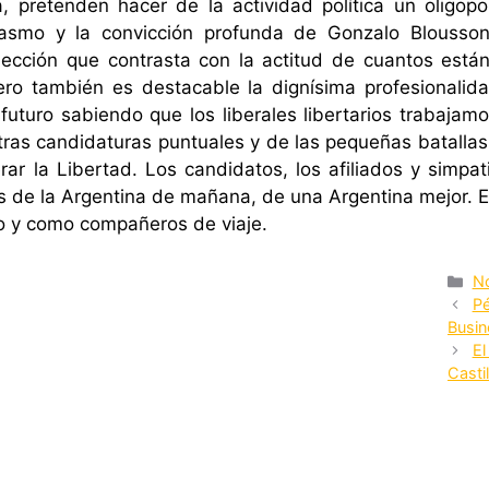
 pretenden hacer de la actividad política un oligopol
usiasmo y la convicción profunda de Gonzalo Blouss
lección que contrasta con la actitud de cuantos están
Pero también es destacable la dignísima profesionali
 futuro sabiendo que los liberales libertarios trabaja
as candidaturas puntuales y de las pequeñas batallas
ar la Libertad. Los candidatos, los afiliados y simpat
s de la Argentina de mañana, de una Argentina mejor. E
co y como compañeros de viaje.
Ca
No
Pé
Busin
El
Castil