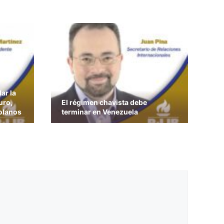
ar la
uro,
El régimen chavista debe
olanos
terminar en Venezuela