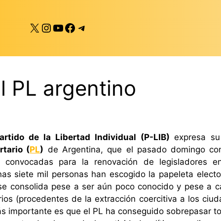
X
Instagram
YouTube
Facebook
Telegram
al PL argentino
artido de la Libertad Individual (P-LIB)
expresa su 
rtario (
PL
)
de Argentina, que el pasado domingo con
s convocadas para la renovación de legisladores e
s siete mil personas han escogido la papeleta electo
y se consolida pese a ser aún poco conocido y pese a 
rios (procedentes de la extracción coercitiva a los ciu
ás importante es que el PL ha conseguido sobrepasar to