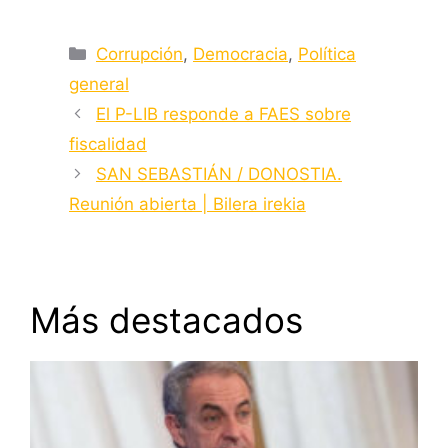
Categorías
Corrupción
,
Democracia
,
Política
general
El P-LIB responde a FAES sobre
fiscalidad
SAN SEBASTIÁN / DONOSTIA.
Reunión abierta | Bilera irekia
Más destacados