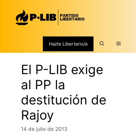
Saltar
al
contenido
Menú
Hazte Libertario/a
El P-LIB exige
al PP la
destitución de
Rajoy
14 de julio de 2013