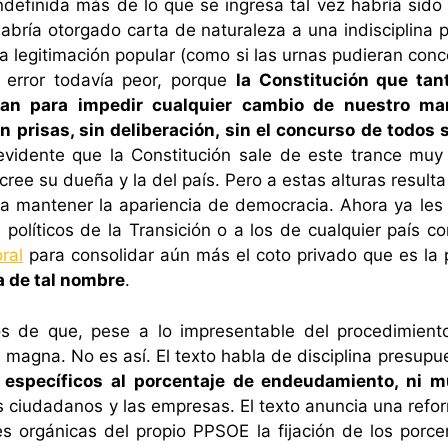
definida más de lo que se ingresa tal vez habría sid
habría otorgado carta de naturaleza a una indisciplina 
 legitimación popular (como si las urnas pudieran conce
 error todavía peor, porque
la Constitución que tan
ran para impedir cualquier cambio de nuestro marc
prisas, sin deliberación, sin el concurso de todos su
vidente que la Constitución sale de este trance muy d
 cree su dueña y la del país. Pero a estas alturas resul
ta mantener la apariencia de democracia. Ahora ya les v
 políticos de la Transición o a los de cualquier país 
ral
para consolidar aún más el coto privado que es la p
a de tal nombre
.
s de que, pese a lo impresentable del procedimient
magna. No es así. El texto habla de disciplina presupu
es específicos al porcentaje de endeudamiento, ni
ciudadanos y las empresas. El texto anuncia una refor
es orgánicas del propio PPSOE la fijación de los porce