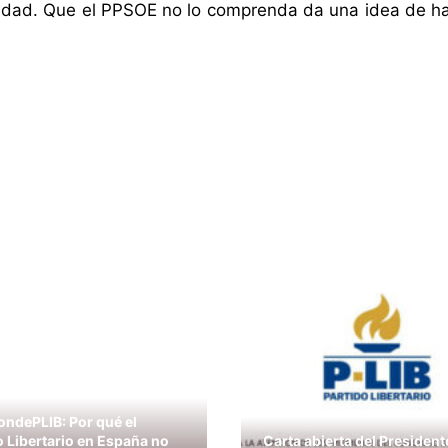
iedad. Que el PPSOE no lo comprenda da una idea de h
ndePLIB: Por qué el
o Libertario en España no
Carta abierta del President