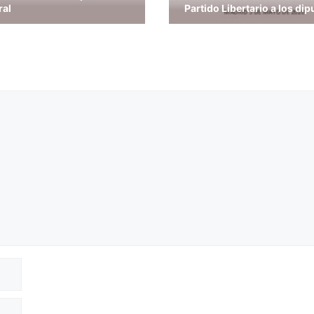
ral
Partido Libertario a los di