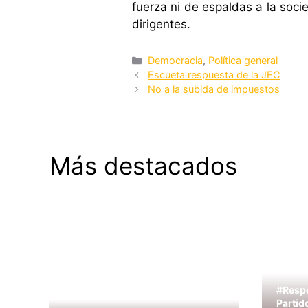
fuerza ni de espaldas a la soc
dirigentes.
Categorías
Democracia
,
Política general
Escueta respuesta de la JEC
No a la subida de impuestos
Más destacados
#Respo
Partid