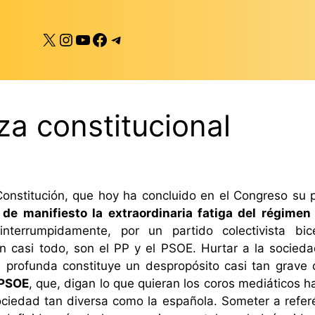
X
Instagram
YouTube
Facebook
Telegram
a constitucional
Constitución, que hoy ha concluido en el Congreso su p
e manifiesto la extraordinaria fatiga del régimen
nterrumpidamente, por un partido colectivista bic
n casi todo, son el PP y el PSOE. Hurtar a la socied
e profunda constituye un despropósito casi tan grave
PPSOE
, que, digan lo que quieran los coros mediáticos h
ociedad tan diversa como la española. Someter a refer