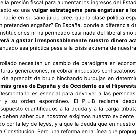
e la presión fiscal para aumentar los ingresos del Esta
 texto es una
vulgar estratagema para engatusar a lo
 nadie en su sano juicio cree: que la clase política es
én pretenden engañar? En España, donde a diferencia 
s instituciones ni ha permeado casi nada del liberalis
lverá a gastar irresponsablemente nuestro dinero a
enuado esa práctica pese a la crisis extrema de nuestr
ollado necesitan un cambio de paradigma en economí
turas generaciones, ni cobrar impuestos confiscatorios
er de aprendiz de brujo hinchando burbujas en determ
 más grave de España y de Occidente es el Hiperes
Desmontarlo es esencial para devolver a las personas 
rir y su orden espontáneo. El P-LIB reclama des
 supuesto cuantificados a la deuda y a la carga tributa
o deben saber que nosotros exigimos nuestro evidente 
o por la ley de leyes, y a que la deuda que en nuestr
la Constitución. Pero una reforma en la línea que prop