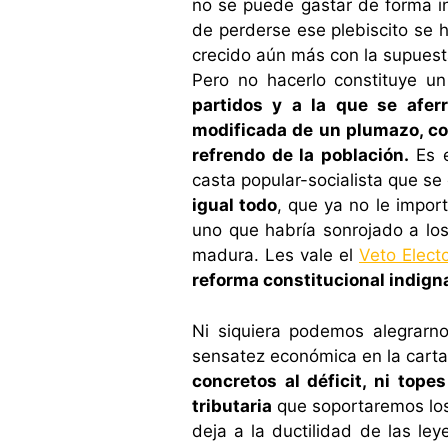
no se puede gastar de forma in
de perderse ese plebiscito se 
crecido aún más con la supuesta
Pero no hacerlo constituye un
partidos y a la que se afer
modificada de un plumazo, con 
refrendo de la población.
Es e
casta popular-socialista que se
igual todo
, que ya no le impor
uno que habría sonrojado a los
madura. Les vale el
Veto Electo
reforma constitucional indign
Ni siquiera podemos alegrarno
sensatez económica en la carta 
concretos al déficit, ni top
tributaria
que soportaremos los 
deja a la ductilidad de las ley