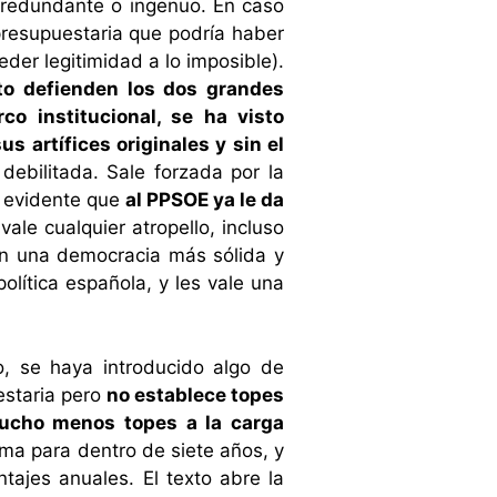
o redundante o ingenuo. En caso
presupuestaria que podría haber
der legitimidad a lo imposible).
to defienden los dos grandes
o institucional, se ha visto
s artífices originales y sin el
ebilitada. Sale forzada por la
ta evidente que
al PPSOE ya le da
ale cualquier atropello, incluso
con una democracia más sólida y
olítica española, y les vale una
o, se haya introducido algo de
estaria pero
no establece topes
 mucho menos topes a la carga
ma para dentro de siete años, y
ntajes anuales. El texto abre la