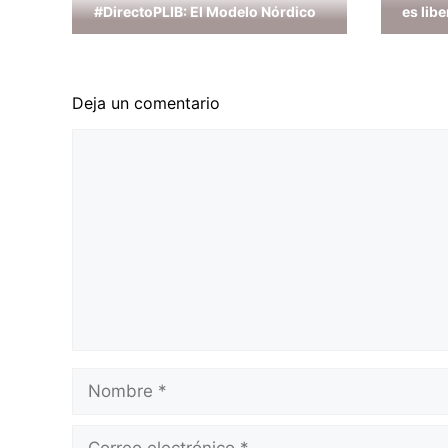
#DirectoPLIB: El Modelo Nórdico
es libe
Deja un comentario
Comentario
Nombre
Correo