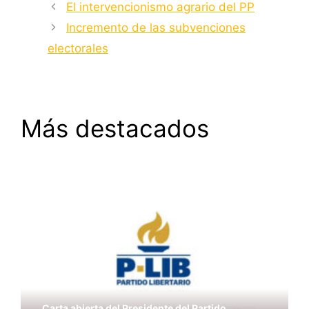
El intervencionismo agrario del PP
Incremento de las subvenciones
electorales
Más destacados
#DirectoPLIB: El Modelo Nórdico
#RespondePLIB: Por qué el Partido Libertario
en España no es liberal
Carta abierta del Presidente del Partido