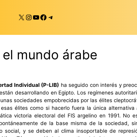
X
Instagram
YouTube
Facebook
Telegram
 el mundo árabe
ertad Individual (P-LIB)
ha seguido con interés y preo
están desarrollando en Egipto. Los regímenes autoritar
 unas sociedades empobrecidas por las élites cleptocrá
esas élites como si hacerlo fuera la única alternativa
mática victoria electoral del FIS argelino en 1991. No
spontáneamente de la base misma de la sociedad, si
a o social, y se deben al clima insoportable de repres