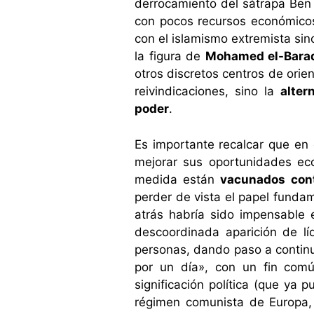
derrocamiento del sátrapa Ben 
con pocos recursos económicos
con el islamismo extremista sino
la figura de
Mohamed el-Bara
otros discretos centros de orien
reivindicaciones, sino la
alter
poder
.
Es importante recalcar que en
mejorar sus oportunidades ec
medida están
vacunados cont
perder de vista el papel fundam
atrás habría sido impensable 
descoordinada aparición de l
personas, dando paso a continu
por un día», con un fin comú
significación política (que ya 
régimen comunista de Europa,