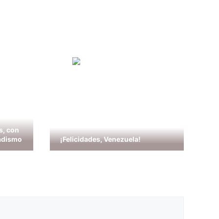
s, con
hadismo
¡Felicidades, Venezuela!