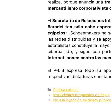
realiza, porque anuncia una
tr
mercantilismo corporativista co
El
Secretario de Relaciones In
Baradei tan sólo cabe espera
egipcios
«. Schoenmakers ha se
las redes distribuidas y se apo
estatalistas constituye la mayo
ciberpartido, y sigue con par
Internet, ponen contra las cue
El P-LIB expresa todo su apo
respectivas dictaduras e instaur
Categorías
Política exterior
Insuficientes propuestas de Rajoy
No a la inyección de dinero públic