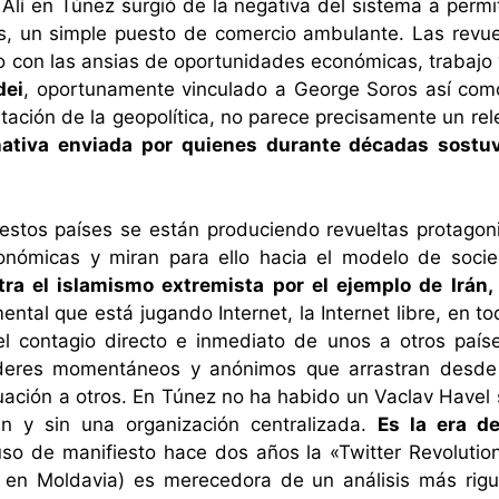
Alí en Túnez surgió de la negativa del sistema a permi
, un simple puesto de comercio ambulante. Las revuel
 con las ansias de oportunidades económicas, trabajo y l
dei
, oportunamente vinculado a George Soros así como 
tación de la geopolítica, no parece precisamente un rele
nativa enviada por quienes durante décadas sostu
 estos países se están produciendo revueltas protago
onómicas y miran para ello hacia el modelo de socie
ra el islamismo extremista por el ejemplo de Irán, 
ental que está jugando Internet, la Internet libre, en t
el contagio directo e inmediato de unos a otros paí
íderes momentáneos y anónimos que arrastran desde 
ación a otros. En Túnez no ha habido un Vaclav Havel 
n y sin una organización centralizada.
Es la era de
puso de manifiesto hace dos años la «Twitter Revolution
 en Moldavia) es merecedora de un análisis más rigu