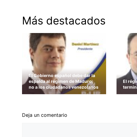
Más destacados
El Gobierno español debe dar la
espalda al régimen de Maduro,
El rég
no a los ciudadanos venezolanos
termin
Deja un comentario
Comentario