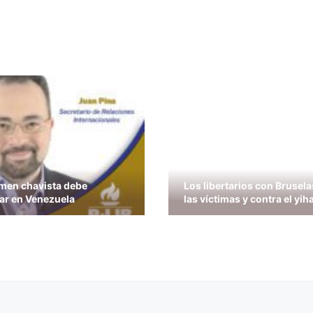
imen chavista debe
Los libertarios con Brusela
ar en Venezuela
las víctimas y contra el yi