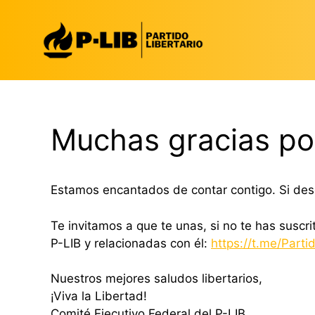
Saltar
al
contenido
Muchas gracias por
Estamos encantados de contar contigo. Si des
Te invitamos a que te unas, si no te has suscr
P-LIB y relacionadas con él:
https://t.me/Parti
Nuestros mejores saludos libertarios,
¡Viva la Libertad!
Comité Ejecutivo Federal del P-LIB