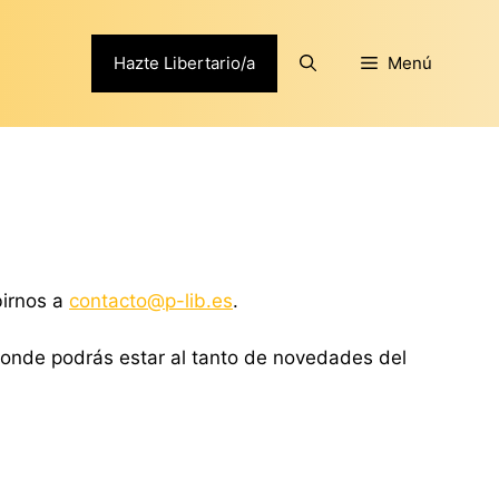
Hazte Libertario/a
Menú
birnos a
contacto@p-lib.es
.
, donde podrás estar al tanto de novedades del