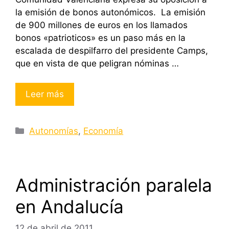
la emisión de bonos autonómicos. La emisión
de 900 millones de euros en los llamados
bonos «patrioticos» es un paso más en la
escalada de despilfarro del presidente Camps,
que en vista de que peligran nóminas …
Leer más
Categorías
Autonomías
,
Economía
Administración paralela
en Andalucía
12 de abril de 2011