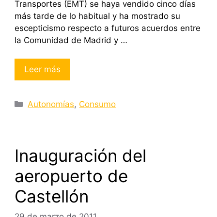
Transportes (EMT) se haya vendido cinco días
más tarde de lo habitual y ha mostrado su
escepticismo respecto a futuros acuerdos entre
la Comunidad de Madrid y …
Leer más
Categorías
Autonomías
,
Consumo
Inauguración del
aeropuerto de
Castellón
29 de marzo de 2011