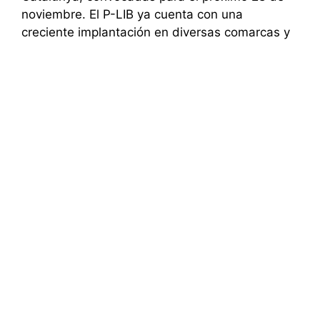
noviembre. El P-LIB ya cuenta con una
creciente implantación en diversas comarcas y
en las principales ciudades catalanas pero no …
Leer más
Categorías
Autonomías
,
Noticias del P-LIB
Huelga salvaje en el
metro de Madrid
29 de junio de 2010